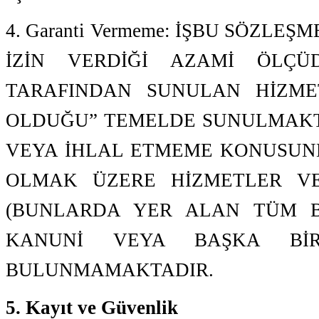
4. Garanti Vermeme: İŞBU SÖZ
İZİN VERDİĞİ AZAMİ ÖLÇÜDE
TARAFINDAN SUNULAN HİZME
OLDUĞU” TEMELDE SUNULMAKTA
VEYA İHLAL ETMEME KONUSUND
OLMAK ÜZERE HİZMETLER VE
(BUNLARDA YER ALAN TÜM Bİ
KANUNİ VEYA BAŞKA BİR
BULUNMAMAKTADIR.
5. Kayıt ve Güvenlik